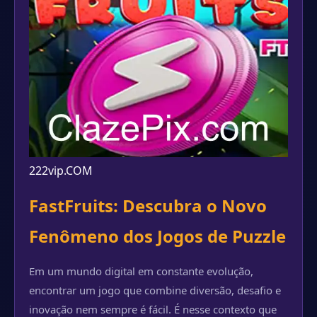
222vip.COM
FastFruits: Descubra o Novo
Fenômeno dos Jogos de Puzzle
Em um mundo digital em constante evolução,
encontrar um jogo que combine diversão, desafio e
inovação nem sempre é fácil. É nesse contexto que