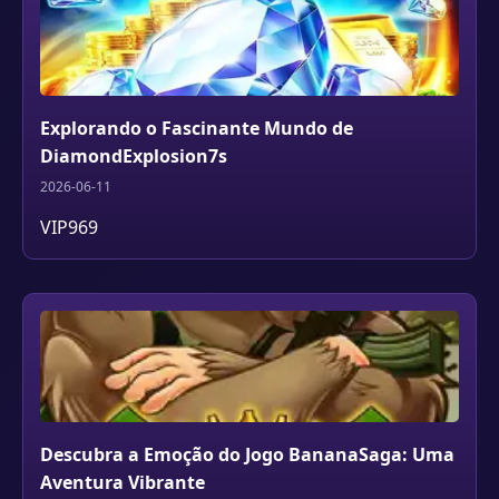
Explorando o Fascinante Mundo de
DiamondExplosion7s
2026-06-11
VIP969
Descubra a Emoção do Jogo BananaSaga: Uma
Aventura Vibrante