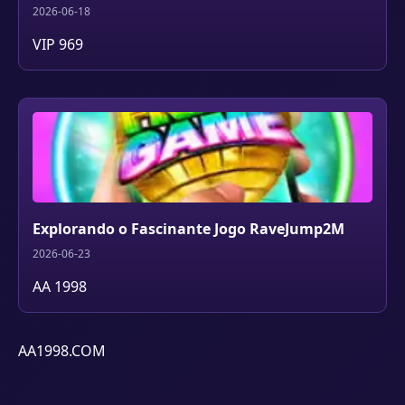
2026-06-18
VIP 969
Explorando o Fascinante Jogo RaveJump2M
2026-06-23
AA 1998
AA1998.COM