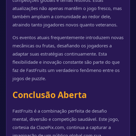
competições globais e temas festivos. Estas
atualizações não apenas mantêm o jogo fresco, mas
também ampliam a comunidade ao redor dele,
atraindo tanto jogadores novos quanto veteranos.
Os eventos atuais frequentemente introduzem novas
mecânicas ou frutas, desafiando os jogadores a
adaptar suas estratégias continuamente. Esta
flexibilidade e inovação constante são parte do que
faz de FastFruits um verdadeiro fenômeno entre os
jogos de puzzle.
Conclusão Aberta
FastFruits é a combinação perfeita de desafio
mental, diversão e competição saudável. Este jogo,
cortesia da ClazePix.com, continua a capturar a
imaginação de um público global com sua