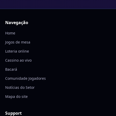
Navegação
Home
Jogos de mesa
Loteria online
Cassino ao vivo
Bacará
Comunidade Jogadores
Notícias do Setor
Mapa do site
Support