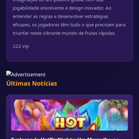
jogabilidade envolvente e design inovador. Ao
entender as regras e desenvolver estratégias
eficazes, os jogadores têm tudo o que precisam para
triunfar neste vibrante mundo de frutas rápidas.
222 vip
Últimas Notícias