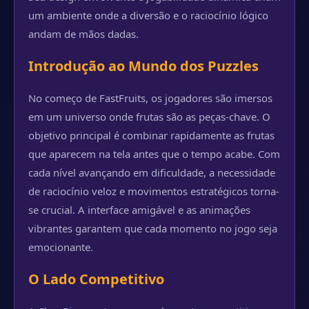
um ambiente onde a diversão e o raciocínio lógico
andam de mãos dadas.
Introdução ao Mundo dos Puzzles
No começo de FastFruits, os jogadores são imersos
em um universo onde frutas são as peças-chave. O
objetivo principal é combinar rapidamente as frutas
que aparecem na tela antes que o tempo acabe. Com
cada nível avançando em dificuldade, a necessidade
de raciocínio veloz e movimentos estratégicos torna-
se crucial. A interface amigável e as animações
vibrantes garantem que cada momento no jogo seja
emocionante.
O Lado Competitivo