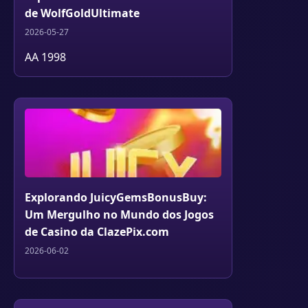
de WolfGoldUltimate
2026-05-27
AA 1998
Explorando JuicyGemsBonusBuy:
Um Mergulho no Mundo dos Jogos
de Casino da ClazePix.com
2026-06-02