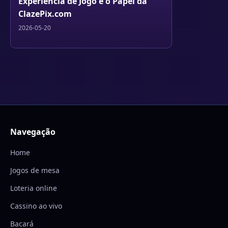
Experiência de Jogo e o Papel da
ClazePix.com
2026-05-20
Navegação
Home
Jogos de mesa
Loteria online
Cassino ao vivo
Bacará