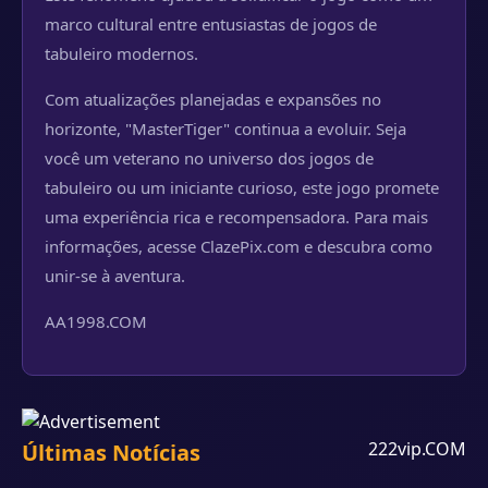
marco cultural entre entusiastas de jogos de
tabuleiro modernos.
Com atualizações planejadas e expansões no
horizonte, "MasterTiger" continua a evoluir. Seja
você um veterano no universo dos jogos de
tabuleiro ou um iniciante curioso, este jogo promete
uma experiência rica e recompensadora. Para mais
informações, acesse ClazePix.com e descubra como
unir-se à aventura.
AA1998.COM
222vip.COM
Últimas Notícias